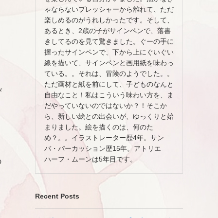
ゃならないプレッシャーから離れて、ただ
楽しめるのがうれしかったです。そして、
あるとき、2歳の子がサインペンで、落書
きしてるのを見て驚きました。ぐーの手に
握ったサインペンで、下から上にぐいぐい
線を描いて、サインペンと画用紙を味わっ
ている。。それは、冒険のようでした。。
ただ画材と紙を前にして、子どものなんと
び
自由なこと！私はこういう味わい方を、ま
だやっていないのではないか？！そこか
ら、新しい絵との出会いが、ゆっくりと始
まりました。絵を描くのは、何のた
め？。。イラストレーター歴4年。サン
バ・パーカッション歴15年。アトリエ
ハーフ・ムーンは5年目です。
の
Recent Posts