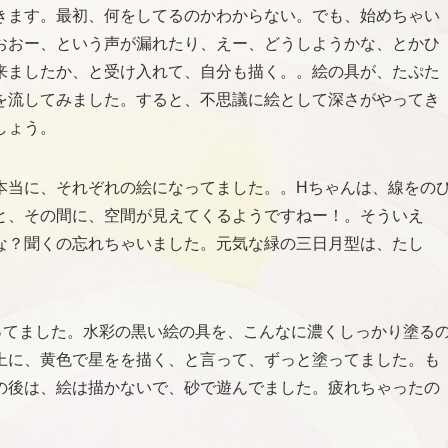
きます。最初、何をしてるのかわからない。でも、始めちゃい
おおー、という声が漏れたり、えー、どうしようかな、とかひ
来ましたか、と受け入れて、自分も描く。。絵の具が、たぷた
を流してみました。すると、不思議に絵として深さがやってき
しょう。
本当に、それぞれの絵になってました。。Hちゃんは、線をの
と、その間に、空間が見えてくるようですねー！。そういえ
な？聞くの忘れちゃいました。元気な緑の三日月型は、たし
ってました。水彩の黒い絵の具を、こんなに濃くしっかり塗る
上に、黄色で星をを描く、と言って、ずっと塗ってました。も
の後は、絵は描かないで、砂で遊んでました。疲れちゃったの