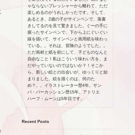
ゃならないプレッシャーから離れて、ただ
K
楽しめるのがうれしかったです。そして、
あるとき、2歳の子がサインペンで、落書
きしてるのを見て驚きました。ぐーの手に
握ったサインペンで、下から上にぐいぐい
線を描いて、サインペンと画用紙を味わっ
ている。。それは、冒険のようでした。。
ただ画材と紙を前にして、子どものなんと
自由なこと！私はこういう味わい方を、ま
だやっていないのではないか？！そこか
ら、新しい絵との出会いが、ゆっくりと始
まりました。絵を描くのは、何のた
め？。。イラストレーター歴4年。サン
バ・パーカッション歴15年。アトリエ
ハーフ・ムーンは5年目です。
Recent Posts
く
が