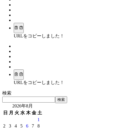
URLをコピーしました！
URLをコピーしました！
検索
検索
2026年8月
日
月
火
水
木
金
土
1
2
3
4
5
6
7
8