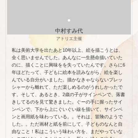
中村すみ代
アトリエ主催
私は美術大学を出たあと10年以上、絵を描こうとは、
全く思いませんでした。あんなに一生懸命描いていた
のに、描くことに興味をを失っていたんです。さらに6
年ほどたって、子どもに絵本を読みながら、絵を楽し
んでいる自分がいました。描かなきゃならないプレッ
シャーから離れて、ただ楽しめるのがうれしかったで
す。そして、あるとき、2歳の子がサインペンで、落書
きしてるのを見て驚きました。ぐーの手に握ったサイ
ンペンで、下から上にぐいぐい線を描いて、サインペ
ンと画用紙を味わっている。。それは、冒険のようで
した。。ただ画材と紙を前にして、子どものなんと自
由なこと！私はこういう味わい方を、まだやっていな