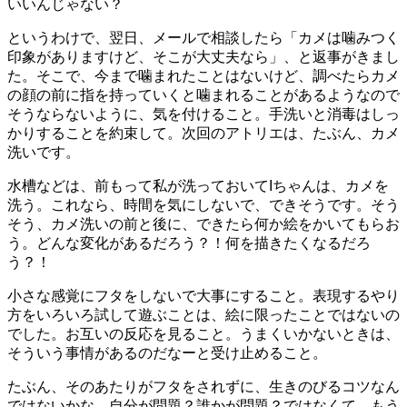
いいんじゃない？
というわけで、翌日、メールで相談したら「カメは噛みつく
印象がありますけど、そこが大丈夫なら」、と返事がきまし
た。そこで、今まで噛まれたことはないけど、調べたらカメ
の顔の前に指を持っていくと噛まれることがあるようなので
そうならないように、気を付けること。手洗いと消毒はしっ
かりすることを約束して。次回のアトリエは、たぶん、カメ
洗いです。
水槽などは、前もって私が洗っておいてIちゃんは、カメを
洗う。これなら、時間を気にしないで、できそうです。そう
そう、カメ洗いの前と後に、できたら何か絵をかいてもらお
う。どんな変化があるだろう？！何を描きたくなるだろ
う？！
小さな感覚にフタをしないで大事にすること。表現するやり
方をいろいろ試して遊ぶことは、絵に限ったことではないの
でした。お互いの反応を見ること。うまくいかないときは、
そういう事情があるのだなーと受け止めること。
たぶん、そのあたりがフタをされずに、生きのびるコツなん
ではないかな。自分が問題？誰かが問題？ではなくて。もう