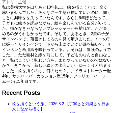
アトリエ主催
私は美術大学を出たあと10年以上、絵を描こうとは、全く
思いませんでした。あんなに一生懸命描いていたのに、描く
ことに興味をを失っていたんです。さらに6年ほどたって、
子どもに絵本を読みながら、絵を楽しんでいる自分がいまし
た。描かなきゃならないプレッシャーから離れて、ただ楽し
めるのがうれしかったです。そして、あるとき、2歳の子が
サインペンで、落書きしてるのを見て驚きました。ぐーの手
に握ったサインペンで、下から上にぐいぐい線を描いて、サ
インペンと画用紙を味わっている。。それは、冒険のようで
した。。ただ画材と紙を前にして、子どものなんと自由なこ
と！私はこういう味わい方を、まだやっていないのではない
か？！そこから、新しい絵との出会いが、ゆっくりと始まり
ました。絵を描くのは、何のため？。。イラストレーター歴
4年。サンバ・パーカッション歴15年。アトリエ ハーフ・
ムーンは5年目です。
Recent Posts
絵を描くという旅。2026.8.2.【丁寧さと気楽さを行き
来しながら描く】