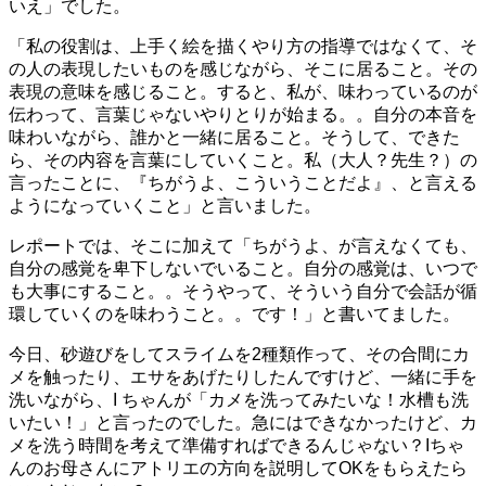
いえ」でした。
「私の役割は、上手く絵を描くやり方の指導ではなくて、そ
の人の表現したいものを感じながら、そこに居ること。その
表現の意味を感じること。すると、私が、味わっているのが
伝わって、言葉じゃないやりとりが始まる。。自分の本音を
味わいながら、誰かと一緒に居ること。そうして、できた
ら、その内容を言葉にしていくこと。私（大人？先生？）の
言ったことに、『ちがうよ、こういうことだよ』、と言える
ようになっていくこと」と言いました。
レポートでは、そこに加えて「ちがうよ、が言えなくても、
自分の感覚を卑下しないでいること。自分の感覚は、いつで
も大事にすること。。そうやって、そういう自分で会話が循
環していくのを味わうこと。。です！」と書いてました。
今日、砂遊びをしてスライムを2種類作って、その合間にカ
メを触ったり、エサをあげたりしたんですけど、一緒に手を
洗いながら、I ちゃんが「カメを洗ってみたいな！水槽も洗
いたい！」と言ったのでした。急にはできなかったけど、カ
メを洗う時間を考えて準備すればできるんじゃない？Iちゃ
んのお母さんにアトリエの方向を説明してOKをもらえたら