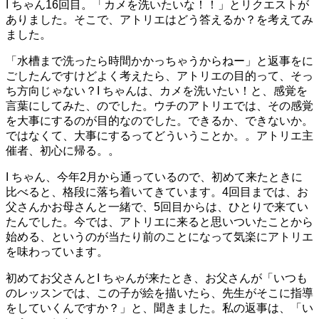
I ちゃん16回目。「カメを洗いたいな！！」とリクエストが
ありました。そこで、アトリエはどう答えるか？を考えてみ
ました。
「水槽まで洗ったら時間かかっちゃうからねー」と返事をに
ごしたんですけどよく考えたら、アトリエの目的って、そっ
ち方向じゃない？I ちゃんは、カメを洗いたい！と、感覚を
言葉にしてみた、のでした。ウチのアトリエでは、その感覚
を大事にするのが目的なのでした。できるか、できないか。
ではなくて、大事にするってどういうことか。。アトリエ主
催者、初心に帰る。。
I ちゃん、今年2月から通っているので、初めて来たときに
比べると、格段に落ち着いてきています。4回目までは、お
父さんかお母さんと一緒で、5回目からは、ひとりで来てい
たんでした。今では、アトリエに来ると思いついたことから
始める、というのが当たり前のことになって気楽にアトリエ
を味わっています。
初めてお父さんとI ちゃんが来たとき、お父さんが「いつも
のレッスンでは、この子が絵を描いたら、先生がそこに指導
をしていくんですか？」と、聞きました。私の返事は、「い