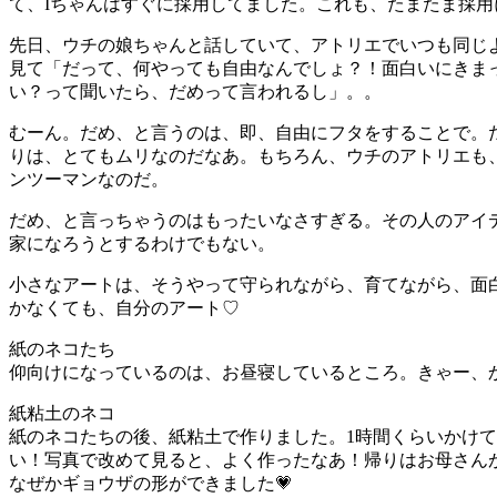
て、Iちゃんはすぐに採用してました。これも、たまたま採
先日、ウチの娘ちゃんと話していて、アトリエでいつも同じ
見て「だって、何やっても自由なんでしょ？！面白いにきま
い？って聞いたら、だめって言われるし」。。
むーん。だめ、と言うのは、即、自由にフタをすることで。だ
りは、とてもムリなのだなあ。もちろん、ウチのアトリエも
ンツーマンなのだ。
だめ、と言っちゃうのはもったいなさすぎる。その人のアイ
家になろうとするわけでもない。
小さなアートは、そうやって守られながら、育てながら、面
かなくても、自分のアート♡
紙のネコたち
仰向けになっているのは、お昼寝しているところ。きゃー、
紙粘土のネコ
紙のネコたちの後、紙粘土で作りました。1時間くらいかけ
い！写真で改めて見ると、よく作ったなあ！帰りはお母さん
なぜかギョウザの形ができました💗