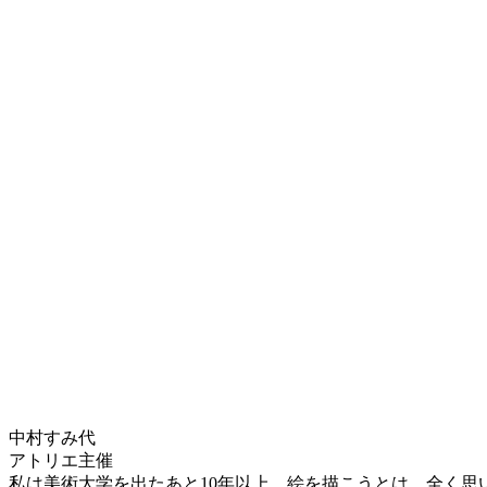
中村すみ代
アトリエ主催
私は美術大学を出たあと10年以上、絵を描こうとは、全く思