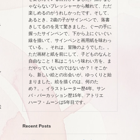
ゃならないプレッシャーから離れて、ただ
楽しめるのがうれしかったです。そして、
あるとき、2歳の子がサインペンで、落書
キ
きしてるのを見て驚きました。ぐーの手に
握ったサインペンで、下から上にぐいぐい
線を描いて、サインペンと画用紙を味わっ
ている。。それは、冒険のようでした。。
ただ画材と紙を前にして、子どものなんと
自由なこと！私はこういう味わい方を、ま
だやっていないのではないか？！そこか
ん
ら、新しい絵との出会いが、ゆっくりと始
まりました。絵を描くのは、何のた
め？。。イラストレーター歴4年。サン
バ・パーカッション歴15年。アトリエ
ハーフ・ムーンは5年目です。
絵
Recent Posts