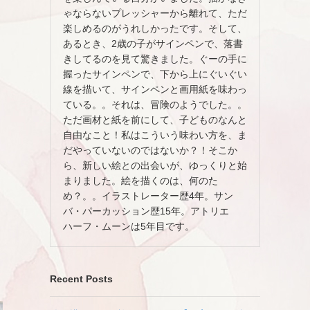
ゃならないプレッシャーから離れて、ただ
楽しめるのがうれしかったです。そして、
あるとき、2歳の子がサインペンで、落書
きしてるのを見て驚きました。ぐーの手に
握ったサインペンで、下から上にぐいぐい
線を描いて、サインペンと画用紙を味わっ
ている。。それは、冒険のようでした。。
ただ画材と紙を前にして、子どものなんと
自由なこと！私はこういう味わい方を、ま
。
だやっていないのではないか？！そこか
ら、新しい絵との出会いが、ゆっくりと始
まりました。絵を描くのは、何のた
め？。。イラストレーター歴4年。サン
バ・パーカッション歴15年。アトリエ
ハーフ・ムーンは5年目です。
Recent Posts