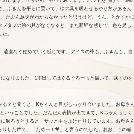
すめします。Kちゃん、やってみてます。バットを傾けて、絵
で、ふきんを平らに置いて、絵の具を吸わせるやり方があるん
ん、たぶん意味がわからなかったと思うけど、うん、とかすか
タプタプの絵の具がなくなると、また新鮮な感じで、色を足し
した。
ん、遠慮なく始めていく感じです。アイスの棒も、ふきんも、自
とになりました。1本出してはぐるぐるーっと描いて、戻すのを
みる？と聞くと、Kちゃんと目がしっかり合いました。お母さ
たということでした。だんだん表情が出てきて、Kちゃんらしく
山に触ろうとすると、サッと手をよけたりしています。お母さ
きりした声で、「だめー！💗」と言うのでした。おお、この感