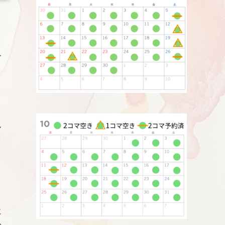
人
ん
に