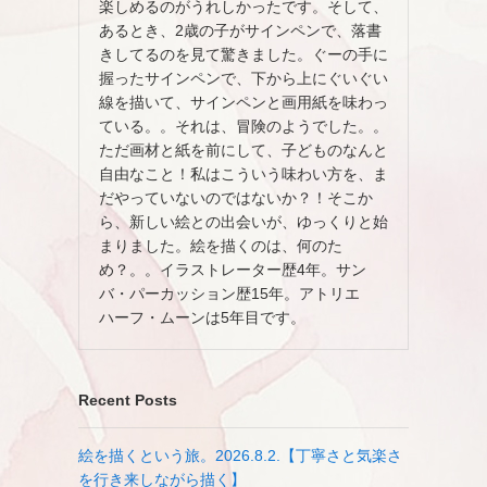
楽しめるのがうれしかったです。そして、
あるとき、2歳の子がサインペンで、落書
きしてるのを見て驚きました。ぐーの手に
握ったサインペンで、下から上にぐいぐい
線を描いて、サインペンと画用紙を味わっ
ている。。それは、冒険のようでした。。
ただ画材と紙を前にして、子どものなんと
自由なこと！私はこういう味わい方を、ま
だやっていないのではないか？！そこか
ら、新しい絵との出会いが、ゆっくりと始
まりました。絵を描くのは、何のた
め？。。イラストレーター歴4年。サン
バ・パーカッション歴15年。アトリエ
ハーフ・ムーンは5年目です。
Recent Posts
絵を描くという旅。2026.8.2.【丁寧さと気楽さ
を行き来しながら描く】